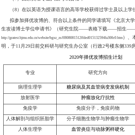
（8）在以英语为授课语言的高等学校获得过学士及以上学
拟参加择优攻博的、符合以上条件的同学请填写《北京大学
生攻读博士学位申请书》（研究生院——表格下载——招生——
）、
http://gratest.bjmu.edu.cn/website/bgxz_zs/ff808081512ffded015132594fa300c0.htm
明，于11月29日前交科研与研究生办公室（行政2号楼东侧339
2020年择优攻博招生计划
专业
研究方向
病理生理学
糖尿病及其血管病变发病机制
放射医学
肿瘤放化疗抗性
免疫学
免疫分子，免疫药物
人体解剖与组织胚胎学
分子细胞生物学与肿瘤生物学
人体生理学
血管炎症与动脉粥样硬化