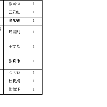
徐国恒
1
云彩红
1
张永鹤
1
情
邢国刚
1
王文恭
1
张晓伟
1
邓宏魁
1
杜晓娟
1
邵根泽
1