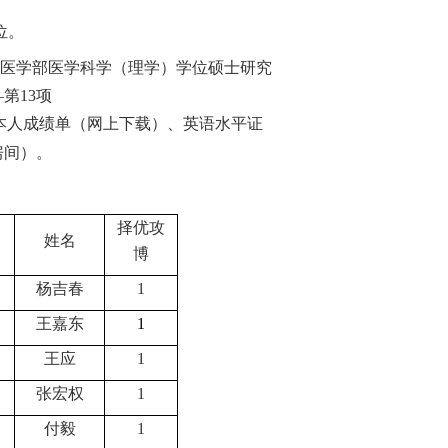
位。
医学部医学科学（理学）学位硕士研究
第13项
本人成绩单（网上下载）、英语水平证
房间）。
择优攻
姓名
博
杨吉春
1
王嘉东
1
王应
1
张宏权
1
付毅
1