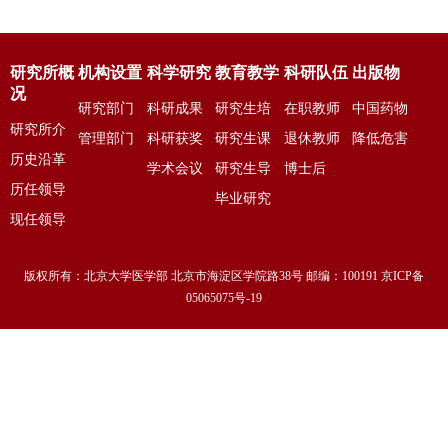
研究所概
机构设置
科学研究
教育教学
科研队伍
出版物
况
研究部门
科研成果
研究生培
在职教师
中国药物
研究所介
管理部门
科研获奖
养
研究生课
退休教师
依赖性杂
降低危害
绍
历史沿革
学术会议
程
研究生导
博士后
志
资讯
历任领导
师
毕业研究
现任领导
生
版权所有：北京大学医学部 北京市海淀区学院路38号 邮编：100191 京ICP备
05065075号-19