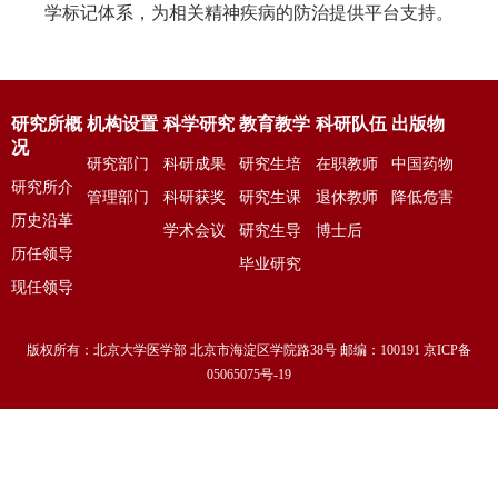
学标记体系，为相关精神疾病的防治提供平台支持。
研究所概
机构设置
科学研究
教育教学
科研队伍
出版物
况
研究部门
科研成果
研究生培
在职教师
中国药物
研究所介
管理部门
科研获奖
养
研究生课
退休教师
依赖性杂
降低危害
绍
历史沿革
学术会议
程
研究生导
博士后
志
资讯
历任领导
师
毕业研究
现任领导
生
版权所有：北京大学医学部 北京市海淀区学院路38号 邮编：100191 京ICP备
05065075号-19