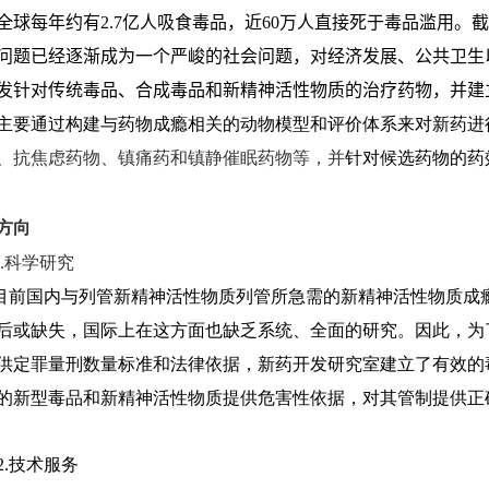
全球每年约有
2.7
亿人吸食毒品，
近
60
万人直接死于毒品滥用。
截
问题已经逐渐成为一个严峻的社会问题，对经济发展、公共卫生
发针对传统毒品、合成毒品和新精神活性物质的治疗药物，并建
主要
通过构建与药物成瘾相关的动物模型和评价体系来对新药进
、抗焦虑药物、镇痛药和镇静催眠药物等，并
针对候选药物的药
究方向
.科学研究
国内与列管新精神活性物质列管所急需的新精神活性物质成瘾
后或缺失，国际上在这方面也缺乏系统、全面的研究。因此，为
供定罪量刑数量标准和法律依据，新药开发研究室建立了有效的
的新型毒品和新精神活性物质提供危害性依据，对其管制提供正
技术服务