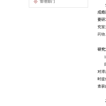
管理部门
成瘾
要研
究室
药物
研
1
目前
对滞
时提
查获
2.