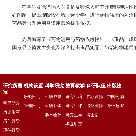
在学生及癌痛病人等高危及特殊人群中开展精神活性物
在问题，提出现阶段在我国青少年中进行药物滥用的防治
药品等合理使用及滥用风险提供依据。
先后编写了《药物滥用与药物依赖性》、《毒品、成瘾
国毒品形势发生变化及深入打击毒品犯罪、防治药物滥用
研究所概
机构设置
科学研究
教育教学
科研队伍
出版物
况
研究部门
科研成果
研究生培
在职教师
中国药物
研究所介
管理部门
科研获奖
养
研究生课
退休教师
依赖性杂
降低危害
绍
历史沿革
学术会议
程
研究生导
博士后
志
资讯
历任领导
师
毕业研究
现任领导
生