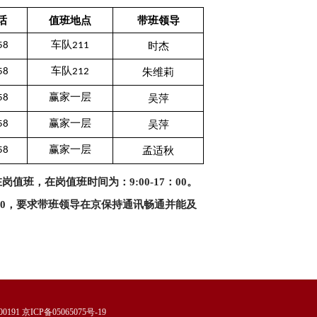
话
值班地点
带班领导
时杰
58
车队211
朱维莉
58
车队212
吴萍
58
赢家一层
吴萍
58
赢家一层
孟适秋
58
赢家一层
岗值班，在岗值班时间为：9:00-17：00。
9:00，要求带班领导在京保持通讯畅通并能及
京ICP备05065075号-19