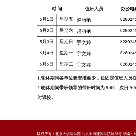
时 间
值班人员
办公电
赵丽艳
5月1日
星期五
828024
赵丽艳
5月2日
星期六
828024
宇文婷
5月3日
星期日
828024
宇文婷
5月4日
星期一
828024
宇文婷
5月5日
星期二
828024
1.轮休期间各单位要安排至少 1 位固定值班人员在
2.轮休期间带班领导的带班时间为 9:00—次日 
时返校。
版权所有：北京大学医学部 北京市海淀区学院路38号 邮编：100191 